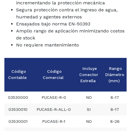
incrementando la protección mecánica
Segura protección contra el ingreso de agua,
humedad y agentes externos
Ensayados bajo norma EN-50393
Amplio rango de aplicación minimizando costos
de stock
No requiere mantenimiento
Incluye
Rango
Código
Código
Conector
Diámetro
Contable
Comercial
Estrella
(mm)
03530000
PUCASE-R-0
NO
8-17
03530010
PUCASE-R-ALL-0
SI
8-17
03530001
PUCASE-R-1
NO
8-26