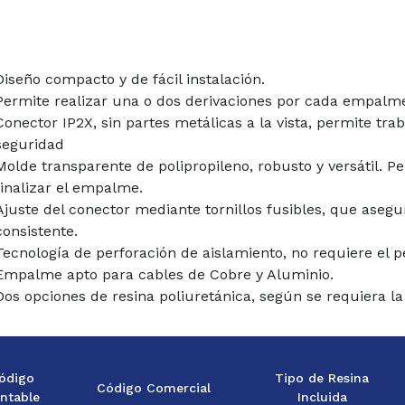
Diseño compacto y de fácil instalación.
Permite realizar una o dos derivaciones por cada empalm
Conector IP2X, sin partes metálicas a la vista, permite tr
seguridad
Molde transparente de polipropileno, robusto y versátil. P
finalizar el empalme.
Ajuste del conector mediante tornillos fusibles, que asegu
consistente.
Tecnología de perforación de aislamiento, no requiere el p
Empalme apto para cables de Cobre y Aluminio.
Dos opciones de resina poliuretánica, según se requiera l
ódigo
Tipo de Resina
Código Comercial
ntable
Incluida