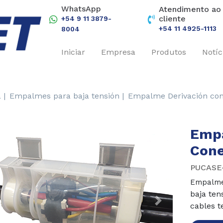
WhatsApp
Atendimento ao
cliente
+54 9 11 3879-
+54 11 4925-1113
8004
Iniciar
Empresa
Produtos
Notíc
 |
Empalmes para baja tensión |
Empalme Derivación co
Empa
Cone
PUCASE
Empalme
baja ten
revious
Next
cables t