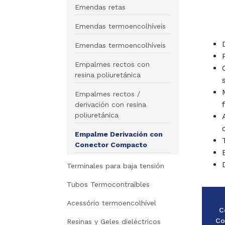
Emendas retas
Emendas termoencolhíveis
Emendas termoencolhíveis
Empalmes rectos con
resina poliuretánica
Empalmes rectos /
derivación con resina
poliuretánica
Empalme Derivación con
Conector Compacto
Terminales para baja tensión
Tubos Termocontraíbles
Acessório termoencolhível
C
Co
Resinas y Geles dieléctricos