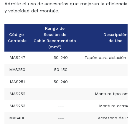
Admite el uso de accesorios que mejoran la
eficiencia
y velocidad del montaje.
Rango de
Código
Sección de
Descripción
Contable
Cable Recomendado
de Uso
2
(mm
)
MAS247
50-240
Tapón para aislación d
MAS250
50-150
---
MAS251
50-240
---
MAS252
---
Montura tipo ome
MAS253
---
Montura cerrada
MAS400
---
Accesorio de PA