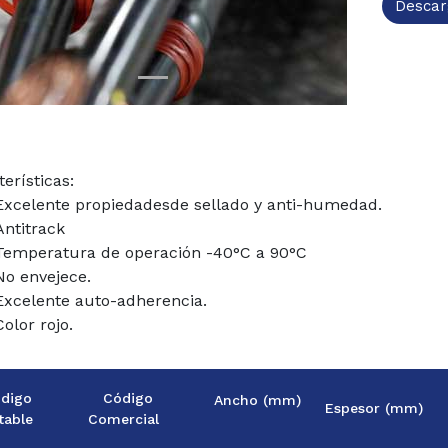
Descar
erísticas:
Excelente propiedadesde sellado y anti-humedad.
Antitrack
Temperatura de operación -40°C a 90°C
No envejece.
Excelente auto-adherencia.
Color rojo.
digo
Código
Ancho (mm)
Espesor (mm)
table
Comercial