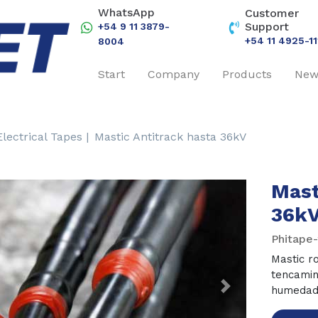
WhatsApp
Customer
Support
+54 9 11 3879-
+54 11 4925-11
8004
Start
Company
Products
New
Electrical Tapes |
Mastic Antitrack hasta 36kV
Mast
36k
Phitape
Mastic ro
tencamin
humedad 
revious
Next