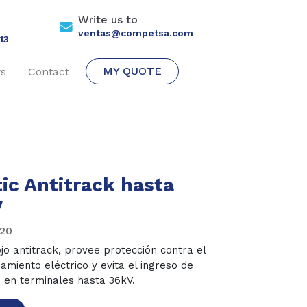
Write us to
ventas@competsa.com
13
MY QUOTE
s
Contact
ic Antitrack hasta
V
-20
jo antitrack, provee protección contra el
amiento eléctrico y evita el ingreso de
en terminales hasta 36kV.