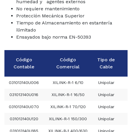
humedad y agentes externos
No requiere mantenimiento
Protección Mecánica Superior
Tiempo de Almacenamiento en estantería
ilimitado
Ensayados bajo norma EN-50393
Código
Código
Tipo de
Contable
Comercial
Cable
031013140U006
XILINK-R-1 6/10
Unipolar
031013140U016
XILINK-R-1 16/50
Unipolar
031013140U070
XILINK-R-1 70/120
Unipolar
031013140U120
XILINK-R-1 150/300
Unipolar
031013140U185
XILINK-R-1 400/630
Unipolar