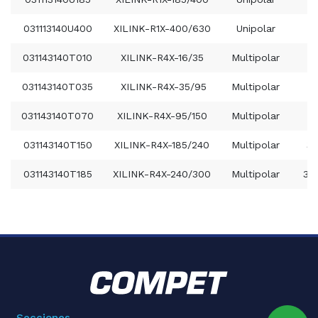
031113140U400
XILINK-R1X-400/630
Unipolar
031143140T010
XILINK-R4X-16/35
Multipolar
031143140T035
XILINK-R4X-35/95
Multipolar
031143140T070
XILINK-R4X-95/150
Multipolar
3
031143140T150
XILINK-R4X-185/240
Multipolar
3x
031143140T185
XILINK-R4X-240/300
Multipolar
3x