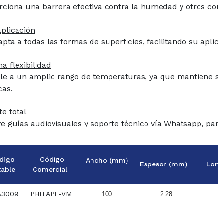
rciona una barrera efectiva contra la humedad y otros co
aplicación
pta a todas las formas de superficies, facilitando su apli
a flexibilidad
ble a un amplio rango de temperaturas, ya que mantiene 
cas.
te total
ye guías audiovisuales y soporte técnico vía Whatsapp, par
digo
Código
Ancho (mm)
Espesor (mm)
Lon
table
Comercial
83009
PHITAPE-VM
100
2.28