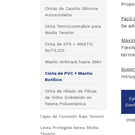
Propo
Cintas de Caucho Silicona
Autosoldable
Fácil 
Se ada
Cinta Termocontraíble para
Media Tensión
Máxim
Cinta de EPR + MASTIC
Flexi
BUTÍLICO
térmi
Mastic Antitrack hasta 36kV
Sopor
Cinta de PVC + Mastic
Inclu
Butílico
Cinta de Hilado de Fibras
de Vidrio Embebido en
Có
Resina Poliuretánica
Con
Cajas de Conexión Baja Tensión
010
Línea Protegida Aérea Media
Tensión