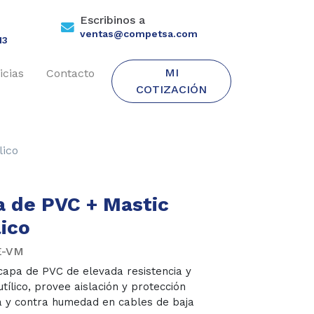
Escribinos a
ventas@competsa.com
13
MI
icias
Contacto
COTIZACIÓN
lico
a de PVC + Mastic
lico
E-VM
-capa de PVC de elevada resistencia y
tílico, provee aislación y protección
 y contra humedad en cables de baja