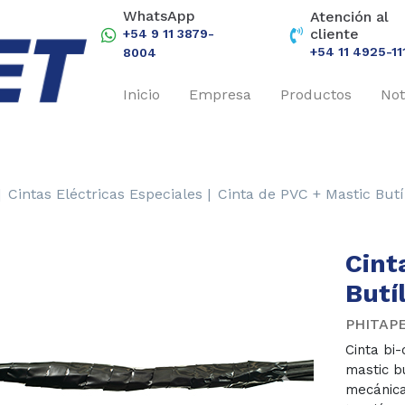
WhatsApp
Atención al
cliente
+54 9 11 3879-
+54 11 4925-11
8004
Inicio
Empresa
Productos
Not
|
Cintas Eléctricas Especiales |
Cinta de PVC + Mastic Butí
Cint
Butí
PHITAP
Cinta bi
mastic bu
mecánica
revious
Next