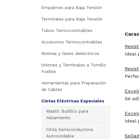
Empalmes para Baja Tensión
Terminales para Baja Tensión
Tubos Termocontraíbles
Carac
Accesorios Termocontraibles
Resis
Resinas y Geles dieléctricos
Ideal
Uniones y Terminales a Tornillo
Resis
Fusible
Perfe
Herramientas para Preparación
de Cables
Excel
Se ad
Cintas Eléctricas Especiales
Mastic Butílico para
Excele
Aislamiento
Ideal
Cinta Semiconductora
Sella
Autosoldable