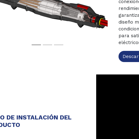
conexion
rendimien
revious
Next
garantiz
diseño mo
condicion
para sat
eléctric
Descar
EO DE INSTALACIÓN DEL
DUCTO