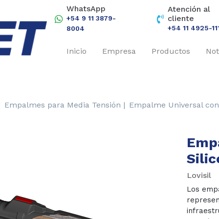
WhatsApp
Atención al
cliente
+54 9 11 3879-
+54 11 4925-11
8004
Inicio
Empresa
Productos
Not
|
Empalmes para Media Tensión |
Empalme Universal con 
Empa
Sili
Lovisil
Los empa
represen
infraestr