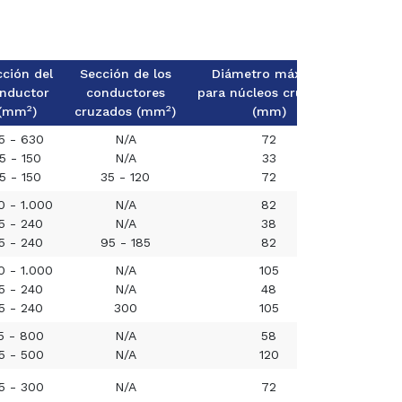
cción del
Sección de los
Diámetro máximo
nductor
conductores
para núcleos cruzados
2
2
(mm
)
cruzados (mm
)
(mm)
5 - 630
N/A
72
5 - 150
N/A
33
Cotiz
5 - 150
35 - 120
72
0 - 1.000
N/A
82
5 - 240
N/A
38
Cotiz
5 - 240
95 - 185
82
0 - 1.000
N/A
105
5 - 240
N/A
48
Cotiz
5 - 240
300
105
5 - 800
N/A
58
Cotiz
5 - 500
N/A
120
5 - 300
N/A
72
Cotiz