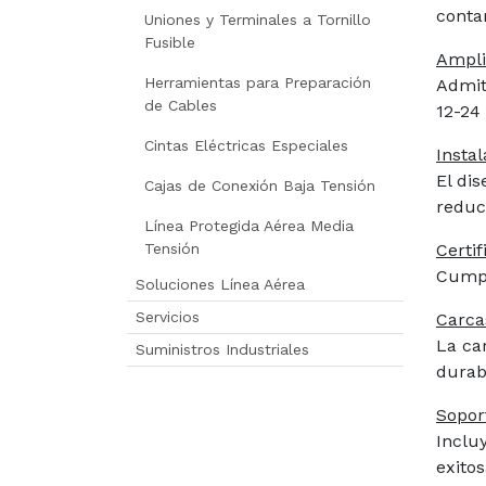
conta
Uniones y Terminales a Tornillo
Fusible
Ampli
Herramientas para Preparación
Admit
de Cables
12-24 
Cintas Eléctricas Especiales
Insta
El di
Cajas de Conexión Baja Tensión
reduc
Línea Protegida Aérea Media
Tensión
Certif
Cumpl
Soluciones Línea Aérea
Servicios
Carca
La ca
Suministros Industriales
durab
Sopor
Inclu
exitos