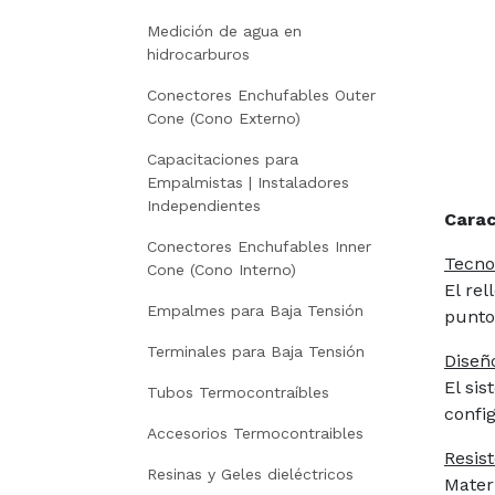
Medición de agua en
hidrocarburos
Conectores Enchufables Outer
Cone (Cono Externo)
Capacitaciones para
Empalmistas | Instaladores
Independientes
Carac
Conectores Enchufables Inner
Tecnol
Cone (Cono Interno)
El re
Empalmes para Baja Tensión
punto
Terminales para Baja Tensión
Diseñ
El si
Tubos Termocontraíbles
confi
Accesorios Termocontraibles
Resis
Resinas y Geles dieléctricos
Mater